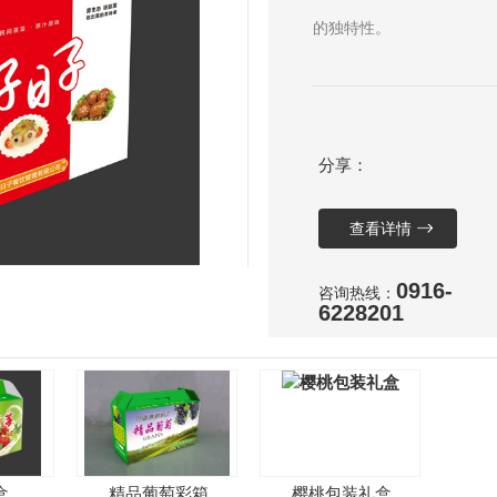
的独特性。
分享：
查看详情
0916-
咨询热线：
6228201
盒
精品葡萄彩箱
樱桃包装礼盒