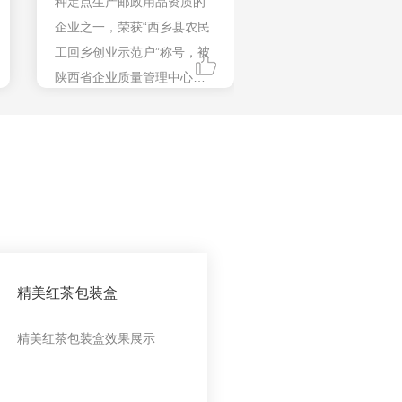
种定点生产邮政用品资质的
企业之一，荣获“西乡县农民
工回乡创业示范户”称号，被
陕西省企业质量管理中心评
为“陕西省AAA 级信誉单
位”。2014年被省、市工商局
授予“守合同重信用企业”。
精美红茶包装盒
精美红茶包装盒效果展示