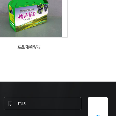
精品葡萄彩箱
樱桃包
在
线
提
交