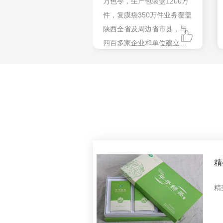
万色令，生产包装盒1200万
件，复膜袋350万件业务覆盖
陕西全省及周边省市县，与
四百多家企业和单位建立了
长期合作关系，公司经营规
模位居陕南印刷包装企业前
列。
精
精