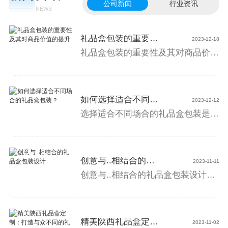
常见问题
公司新闻
行业资讯
NEWS
礼品盒包装的重要性及其对商品价值的提升
21
2023-12-18
礼品盒包装的重要性及其对商品价值的提升作为企业网站内容编辑，我想与大家分享一下礼品盒包装的重要性以及它如何提升商品的价值。首先，礼品盒包装在商业环境中扮演着重要的角色。一个吸引人的包装可以吸引顾客的注意力，并让他们对产品产生兴趣。当消费者在购买决策过程中面临多种选择时，精美的礼品盒包装能够使产品在众多竞争对手中脱颖而出
如何选择适合不同场合的礼品盒包装？
21
2023-12-12
选择适合不同场合的礼品盒包装是展现对受礼者关怀和尊重的重要环节。下面将为您提供一些有用的指导，帮助您在选择礼品盒包装时做出明智的决策。首先，考虑礼品的类型和性质。不同类型的礼品需要不同的包装方式。例如，对于精美的珠宝或手表等小型物品，可选择..的盒子，内衬柔软的绒布，以保护物品不受损。而对于体积较大或易碎的物品，可以选
创意与..相结合的礼品盒包装设计
21
2023-11-11
创意与..相结合的礼品盒包装设计欢迎来到我们企业网站！..我想和大家分享的是关于创意与..相结合的礼品盒包装设计。在现代社会，礼品盒不仅仅是一个简单的容器，而是承载着情感表达和美好祝福的重要载体。我们的团队致力于为客户提供独特且富有创意的礼品盒包装设计方案。我们深知，通过巧妙的设计和精心挑选的材料，可以为礼品增添独特的
精美陕西礼品盒定制：打造与众不同的礼赞方式
21
2023-11-02