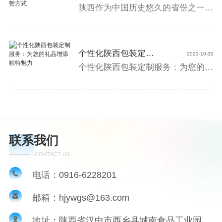
装印务小编给大家来介绍一下，希望对大家有所帮助。 精品礼盒包装的印刷、制作工艺较为复杂，一件印刷品的设计、生产、制作往往
陕西作为中国历史悠久的省份之一，以其丰富的文化遗产和独特的风土人情而闻名。在这片古老而美丽的土地上，有一种与众不同的礼赞方式——精美陕西礼品盒定制。每个人都喜欢收到贴心的礼物，它们不仅代表着送礼者对我们的关爱，更是传递情感和祝福的载体。而传统的陕西礼品盒则将这份关怀与陕西的文化韵味相结合，打造出独具特色的礼赞方式。陕西
个性化陕西包装定制服务：为您的礼品增添独特魅力
21
2023-10-30
个性化陕西包装定制服务：为您的礼品增添独特魅力大家好！作为企业网站内容编辑，..我要向大家介绍一项精彩的服务——个性化陕西包装定制。您是否曾为送礼而犯愁？在这个特殊的时刻，我们都希望能给予对方一份独特的礼物，来表达我们的真挚情感。那么，为何不选择个性化陕西包装定制服务呢？它将为您的礼品增添独特魅力，让您的心意更加显得独
联系我们
CONTACT US
电话：0916-6228201
邮箱：hjywgs@163.com
地址：陕西省汉中市西乡县城南食品工业园